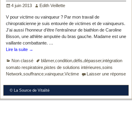
4 juin 2013
Edith Veillette
V pour victime ou vainqueur ? Par mon travail de
chiropraticienne je suis entourée de victimes et de vainqueurs.
J’ai aussi l’honneur d’être l’entraîneur de biathlon de Caroline
Bisson, une athlète amputée du bras gauche. Madame est une
vaillante combattante.
…
Lire la suite →
Non classé
blâmer
,
condition
,
défis
,
dépasser
,
intégration
somato respiratoire
,
pistes de solutions intérieures
,
soins
Network
,
souffrance
,
vainqueur
,
Victime
Laisser une réponse
© La Source de Vitalité