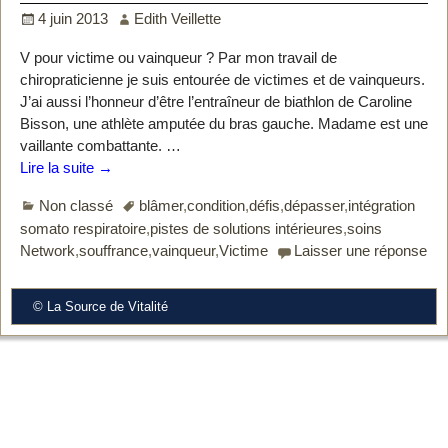
4 juin 2013
Edith Veillette
V pour victime ou vainqueur ? Par mon travail de
chiropraticienne je suis entourée de victimes et de vainqueurs.
J’ai aussi l’honneur d’être l’entraîneur de biathlon de Caroline
Bisson, une athlète amputée du bras gauche. Madame est une
vaillante combattante.
…
Lire la suite →
Non classé
blâmer
,
condition
,
défis
,
dépasser
,
intégration
somato respiratoire
,
pistes de solutions intérieures
,
soins
Network
,
souffrance
,
vainqueur
,
Victime
Laisser une réponse
© La Source de Vitalité