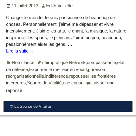
11 juillet 2013
Edith Veillette
Changer le monde Je suis passionnée de beaucoup de
choses. Personnellement, j’aime me dépasser et vivre
intensivement. J’aime les arts, le chant, la musique, la nature
inspirante, les sports, le plein air. J’aime un peu, beaucoup,
passionnément aider les gens.
…
Lire la suite →
Non classé
chiropratique Network
,
compatissante
,
état
de défense
,
Exprimer le meilleur en vous!
,
guréison
réorganisationnellle
,
indifférence
,
repousser les frontières
intéreures
,
Source de Vitalité
,
une cause
Laisser une
réponse
© La Source de Vitalité