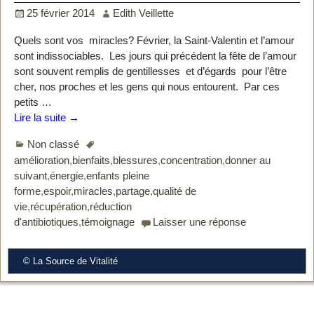
25 février 2014
Edith Veillette
Quels sont vos miracles? Février, la Saint-Valentin et l’amour
sont indissociables. Les jours qui précédent la fête de l’amour
sont souvent remplis de gentillesses et d’égards pour l’être
cher, nos proches et les gens qui nous entourent. Par ces
petits
…
Lire la suite →
Non classé
amélioration
,
bienfaits
,
blessures
,
concentration
,
donner au
suivant
,
énergie
,
enfants pleine
forme
,
espoir
,
miracles
,
partage
,
qualité de
vie
,
récupération
,
réduction
d'antibiotiques
,
témoignage
Laisser une réponse
© La Source de Vitalité