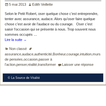
5 mai 2013
Edith Veillette
Selon le Petit Robert, oser quelque chose c’est entreprendre,
tenter avec assurance, audace. Alors qu’oser faire quelque
chose c’est avoir de l’audace ou du courage. Oser c’est
saisir l’occasion qui se présente à nous. Trop souvent nous
sommes occupés
…
Lire la suite →
Non classé
assurance
,
audace
,
authenticité
,
Bonheur
,
courage
,
intuition
,
murs
de pensées
,
occasion
,
passer à
l'action
,
penser
,
réalité
,
transformer
Laisser une réponse
© La Source de Vitalité