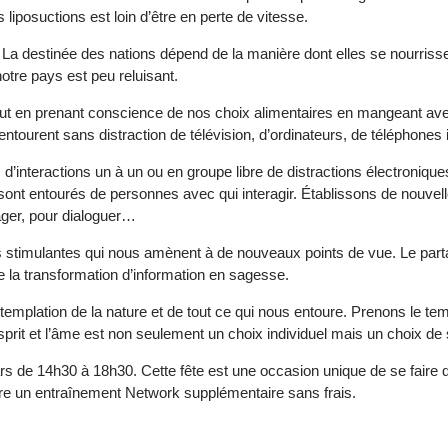
 liposuctions est loin d’être en perte de vitesse.
« La destinée des nations dépend de la manière dont elles se nourriss
otre pays est peu reluisant.
out en prenant conscience de nos choix alimentaires en mangeant a
ntourent sans distraction de télévision, d’ordinateurs, de téléphones 
d’interactions un à un ou en groupe libre de distractions électroniqu
 sont entourés de personnes avec qui interagir. Établissons de nouvelle
tager, pour dialoguer…
ons stimulantes qui nous amènent à de nouveaux points de vue. Le pa
e la transformation d’information en sagesse.
emplation de la nature et de tout ce qui nous entoure. Prenons le tem
l’esprit et l’âme est non seulement un choix individuel mais un choix d
s de 14h30 à 18h30. Cette fête est une occasion unique de se faire d
tre un entraînement Network supplémentaire sans frais.